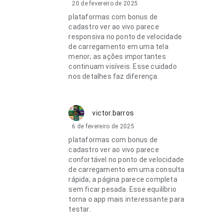
20 de fevereiro de 2025
plataformas com bonus de
cadastro ver ao vivo parece
responsiva no ponto de velocidade
de carregamento em uma tela
menor; as ações importantes
continuam visíveis. Esse cuidado
nos detalhes faz diferença.
victor.barros
6 de fevereiro de 2025
plataformas com bonus de
cadastro ver ao vivo parece
confortável no ponto de velocidade
de carregamento em uma consulta
rápida; a página parece completa
sem ficar pesada. Esse equilíbrio
torna o app mais interessante para
testar.