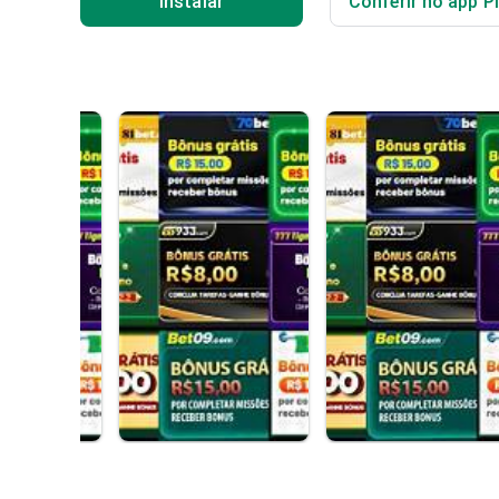
Instalar
Conferir no app P