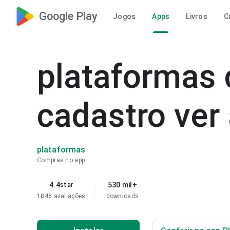
Google Play
Jogos
Apps
Livros
C
plataformas
cadastro ver 
plataformas
Compras no app
4.4
530 mil+
star
1846 avaliações
downloads