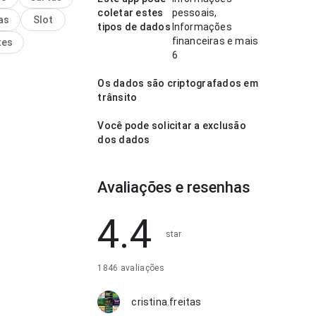
o para um visitante
coletar estes
pessoais,
as
Slot
rótulos são fáceis de
tipos de dados
Informações
har. Ajuda quem
financeiras e mais
tes
idir rapidamente se
6
lar.
Os dados são criptografados em
trânsito
Você pode solicitar a exclusão
dos dados
Avaliações e resenhas
4.4
star
1846 avaliações
cristina.freitas