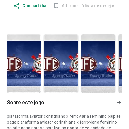
Compartilhar
Adicionar à lista de desejos
Sobre este jogo
plataforma aviator corinthians x ferroviaria feminino palpite
paga plataforma aviator corinthians x ferroviaria feminino
palpite paga parece objetiva no ponto de velocidade de