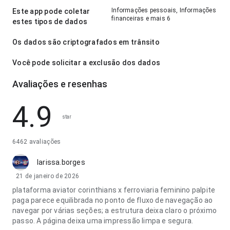
Informações pessoais, Informações
Este app pode coletar
financeiras e mais 6
estes tipos de dados
Os dados são criptografados em trânsito
Você pode solicitar a exclusão dos dados
Avaliações e resenhas
4.9
star
6462 avaliações
larissa.borges
21 de janeiro de 2026
plataforma aviator corinthians x ferroviaria feminino palpite
paga parece equilibrada no ponto de fluxo de navegação ao
navegar por várias seções; a estrutura deixa claro o próximo
passo. A página deixa uma impressão limpa e segura.