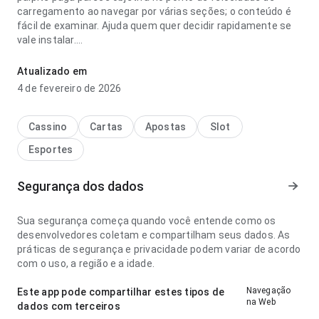
carregamento ao navegar por várias seções; o conteúdo é
fácil de examinar. Ajuda quem quer decidir rapidamente se
vale instalar.
plataforma aviator corinthians x ferroviaria feminino palpite
Atualizado em
paga parece bem planejada no ponto de fluxo de navegação
4 de fevereiro de 2026
para um visitante novo; as ações importantes continuam
visíveis. A página causa uma impressão melhor que algo
genérico.
Cassino
Cartas
Apostas
Slot
Esportes
Segurança dos dados
Sua segurança começa quando você entende como os
desenvolvedores coletam e compartilham seus dados. As
práticas de segurança e privacidade podem variar de acordo
com o uso, a região e a idade.
Navegação
Este app pode compartilhar estes tipos de
na Web
dados com terceiros