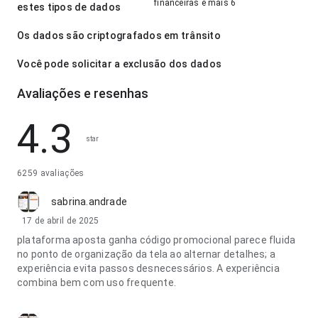
financeiras e mais 6
estes tipos de dados
Os dados são criptografados em trânsito
Você pode solicitar a exclusão dos dados
Avaliações e resenhas
4.3
star
6259 avaliações
sabrina.andrade
17 de abril de 2025
plataforma aposta ganha código promocional parece fluida
no ponto de organização da tela ao alternar detalhes; a
experiência evita passos desnecessários. A experiência
combina bem com uso frequente.