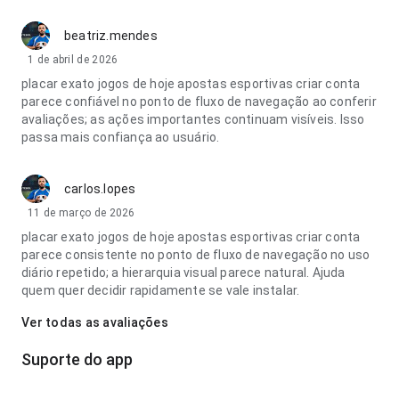
beatriz.mendes
1 de abril de 2026
placar exato jogos de hoje apostas esportivas criar conta
parece confiável no ponto de fluxo de navegação ao conferir
avaliações; as ações importantes continuam visíveis. Isso
passa mais confiança ao usuário.
carlos.lopes
11 de março de 2026
placar exato jogos de hoje apostas esportivas criar conta
parece consistente no ponto de fluxo de navegação no uso
diário repetido; a hierarquia visual parece natural. Ajuda
quem quer decidir rapidamente se vale instalar.
Ver todas as avaliações
Suporte do app