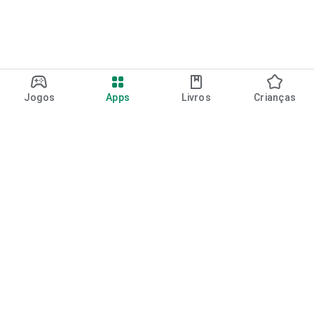
Jogos
Apps
Livros
Crianças
Google Play
Play Pass
Pontos do Play Points
Vales-presente
Resgatar