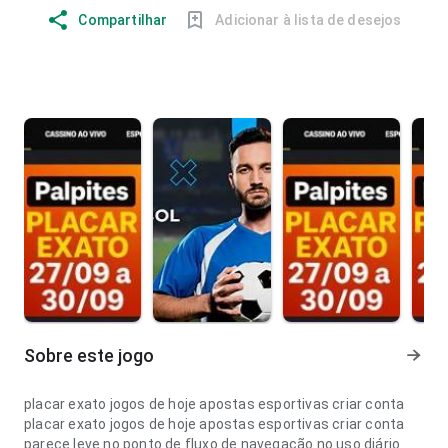
Compartilhar
Adicionar à lista de desejos
Sobre este jogo
placar exato jogos de hoje apostas esportivas criar conta
placar exato jogos de hoje apostas esportivas criar conta
parece leve no ponto de fluxo de navegação no uso diário