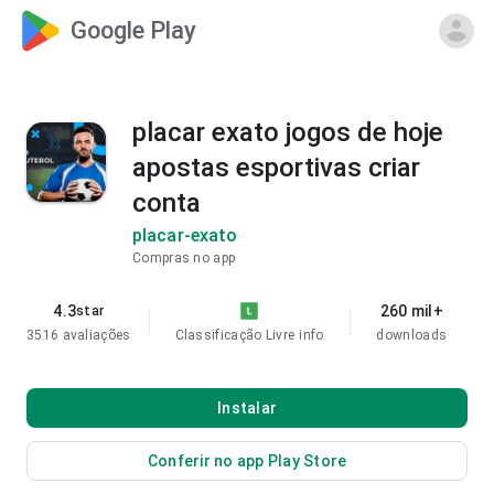
Google Play
placar exato jogos de hoje
apostas esportivas criar
conta
placar-exato
Compras no app
4.3
260 mil+
star
3516 avaliações
Classificação Livre
info
downloads
Instalar
Conferir no app Play Store