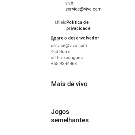
vivo-
service@vivo.com
shield
Política de
privacidade
Sobre o desenvolvedor
vivo
service@vivo.com
463 Rua s
arthur.rodrigues
+55 9344463
Mais de vivo
Jogos
semelhantes