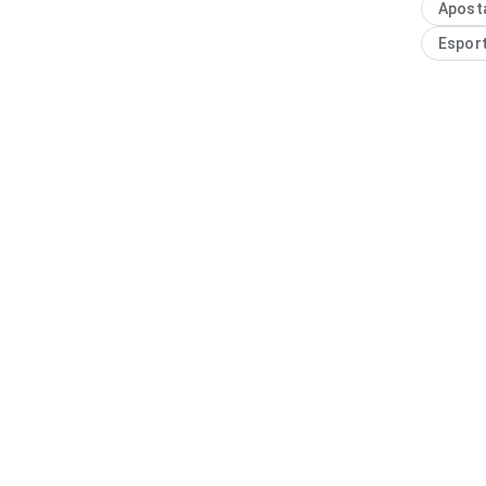
Apost
Espor