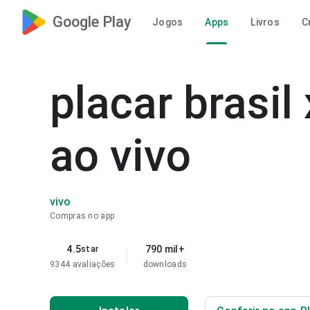
Google Play
Jogos
Apps
Livros
C
placar brasil 
ao vivo
vivo
Compras no app
4.5
790 mil+
star
9344 avaliações
downloads