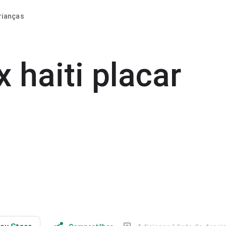
rianças
x haiti placar