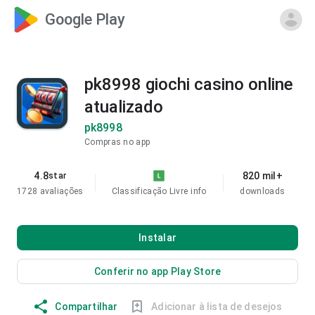
Google Play
pk8998 giochi casino online
atualizado
pk8998
Compras no app
4.8
820 mil+
star
1728 avaliações
Classificação Livre
info
downloads
Instalar
Conferir no app Play Store
Compartilhar
Adicionar à lista de desejos