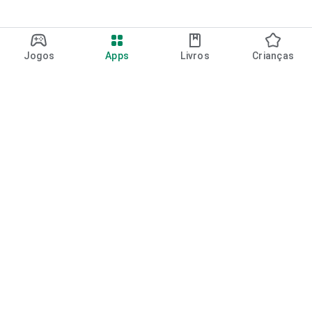
Jogos
Apps
Livros
Crianças
Google Play
Play Pass
Pontos do Play Points
Vales-presente
Resgatar
Política de reembolso