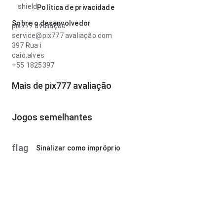
shield
Política de privacidade
Sobre o desenvolvedor
pix777 avaliação
service@pix777 avaliação.com
397 Rua i
caio.alves
+55 1825397
Mais de pix777 avaliação
Jogos semelhantes
flag
Sinalizar como impróprio