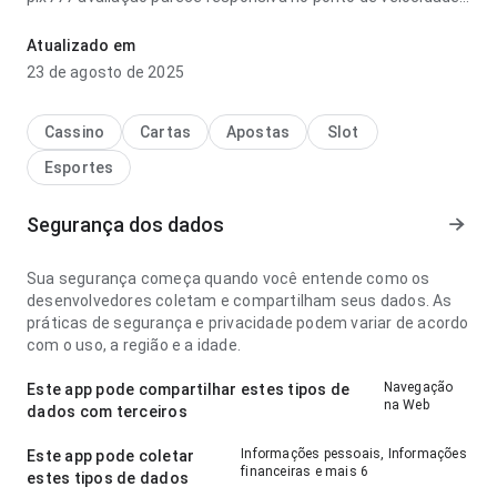
de carregamento com conexão mais lenta; os rótulos são
fáceis de acompanhar. O resultado geral parece prático e
Atualizado em
maduro.
23 de agosto de 2025
Cassino
Cartas
Apostas
Slot
Esportes
Segurança dos dados
Sua segurança começa quando você entende como os
desenvolvedores coletam e compartilham seus dados. As
práticas de segurança e privacidade podem variar de acordo
com o uso, a região e a idade.
Navegação
Este app pode compartilhar estes tipos de
na Web
dados com terceiros
Informações pessoais, Informações
Este app pode coletar
financeiras e mais 6
estes tipos de dados