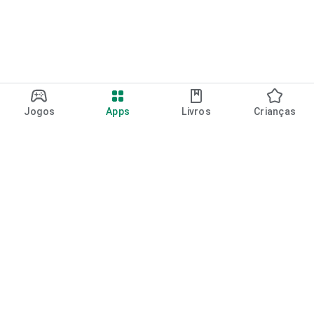
Jogos
Apps
Livros
Crianças
Google Play
Play Pass
Pontos do Play Points
Vales-presente
Resgatar