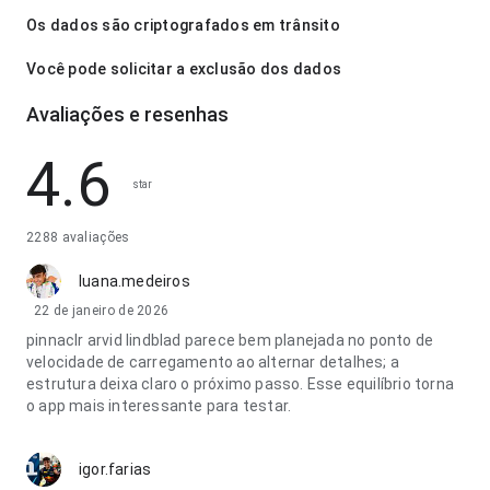
Os dados são criptografados em trânsito
Você pode solicitar a exclusão dos dados
Avaliações e resenhas
4.6
star
2288 avaliações
luana.medeiros
22 de janeiro de 2026
pinnaclr arvid lindblad parece bem planejada no ponto de
velocidade de carregamento ao alternar detalhes; a
estrutura deixa claro o próximo passo. Esse equilíbrio torna
o app mais interessante para testar.
igor.farias