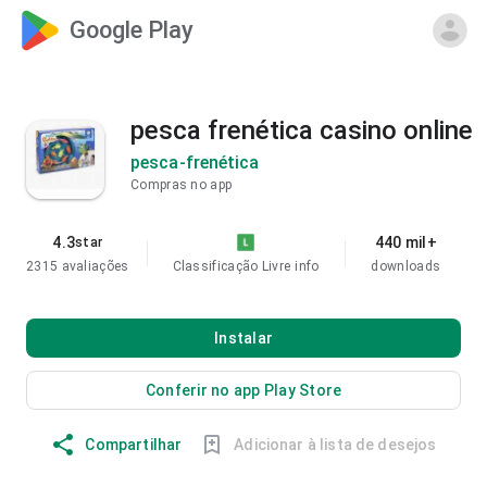
Google Play
pesca frenética casino online
pesca-frenética
Compras no app
4.3
440 mil+
star
2315 avaliações
Classificação Livre
info
downloads
Instalar
Conferir no app Play Store
Compartilhar
Adicionar à lista de desejos