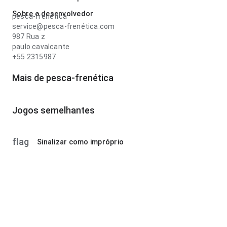
Sobre o desenvolvedor
pesca-frenética
service@pesca-frenética.com
987 Rua z
paulo.cavalcante
+55 2315987
Mais de pesca-frenética
Jogos semelhantes
flag
Sinalizar como impróprio