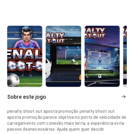
Sobre este jogo
penalty shoot out aposta promoção penalty shoot out
aposta promoção parece objetiva no ponto de velocidade de
carregamento com conexão mais lenta; a experiência evita
passos desnecessários. Ajuda quem quer decidir