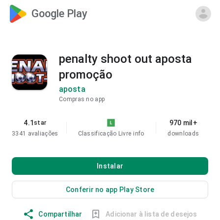
Google Play
penalty shoot out aposta
promoção
aposta
Compras no app
4.1
970 mil+
star
3341 avaliações
Classificação Livre
info
downloads
Instalar
Conferir no app Play Store
Compartilhar
Adicionar à lista de desejos