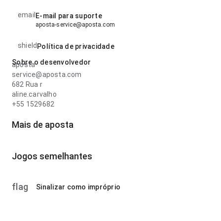
email
E-mail para suporte
aposta-service@aposta.com
shield
Política de privacidade
Sobre o desenvolvedor
aposta
service@aposta.com
682 Rua r
aline.carvalho
+55 1529682
Mais de aposta
Jogos semelhantes
flag
Sinalizar como impróprio