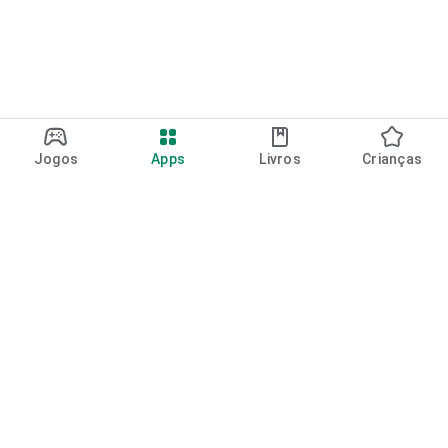
Jogos
Apps
Livros
Crianças
Google Play
Play Pass
Pontos do Play Points
Vales-presente
Resgatar