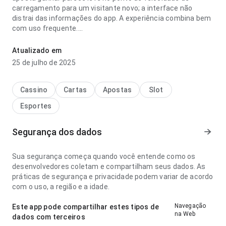
carregamento para um visitante novo; a interface não
distrai das informações do app. A experiência combina bem
com uso frequente.
patrimonio ronaldo fenomeno manchester city aposta
Atualizado em
ganhar parece confiável no ponto de velocidade de
25 de julho de 2025
carregamento para um visitante novo; a resposta é
previsível. Isso passa mais confiança ao usuário.
Cassino
Cartas
Apostas
Slot
Esportes
Segurança dos dados
Sua segurança começa quando você entende como os
desenvolvedores coletam e compartilham seus dados. As
práticas de segurança e privacidade podem variar de acordo
com o uso, a região e a idade.
Navegação
Este app pode compartilhar estes tipos de
na Web
dados com terceiros