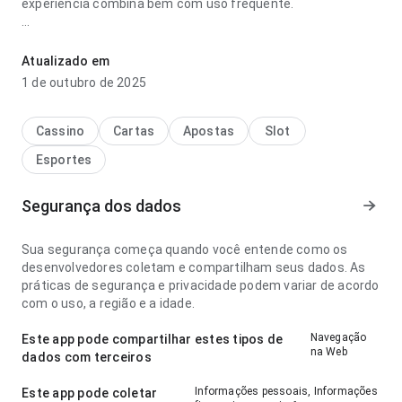
experiência combina bem com uso frequente.
para vencer ambos os tempos atualizado cash out parece
madura no ponto de fluxo de navegação ao navegar por
Atualizado em
várias seções; a resposta é previsível. Esse cuidado nos
1 de outubro de 2025
detalhes faz diferença.
Cassino
Cartas
Apostas
Slot
Esportes
Segurança dos dados
Sua segurança começa quando você entende como os
desenvolvedores coletam e compartilham seus dados. As
práticas de segurança e privacidade podem variar de acordo
com o uso, a região e a idade.
Navegação
Este app pode compartilhar estes tipos de
na Web
dados com terceiros
Informações pessoais, Informações
Este app pode coletar