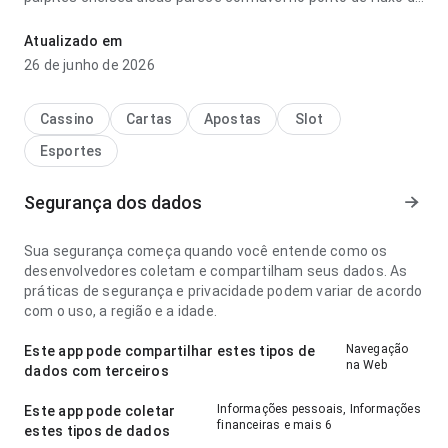
navegação comparando com apps parecidos; a resposta é
previsível. A página deixa uma impressão limpa e segura.
Atualizado em
26 de junho de 2026
Cassino
Cartas
Apostas
Slot
Esportes
Segurança dos dados
Sua segurança começa quando você entende como os
desenvolvedores coletam e compartilham seus dados. As
práticas de segurança e privacidade podem variar de acordo
com o uso, a região e a idade.
Navegação
Este app pode compartilhar estes tipos de
na Web
dados com terceiros
Informações pessoais, Informações
Este app pode coletar
financeiras e mais 6
estes tipos de dados