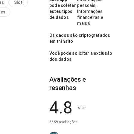
as
Slot
cia combina bem com
pode coletar
pessoais,
uente.
estes tipos
Informações
tes
de dados
financeiras e
mais 6
Os dados são criptografados
em trânsito
Você pode solicitar a exclusão
dos dados
Avaliações e
resenhas
4.8
star
5659 avaliações