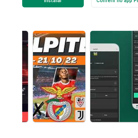
Instalar
Conferir no app P