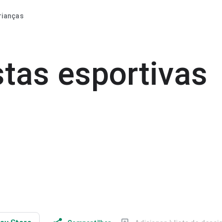
rianças
stas esportivas