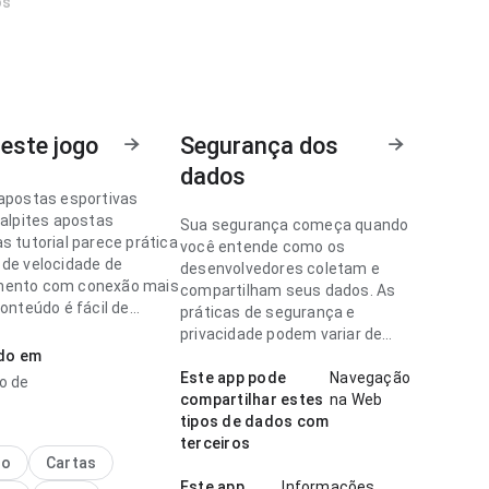
os
este jogo
Segurança dos
dados
 apostas esportivas
palpites apostas
Sua segurança começa quando
s tutorial parece prática
você entende como os
 de velocidade de
desenvolvedores coletam e
mento com conexão mais
compartilham seus dados. As
conteúdo é fácil de
práticas de segurança e
. A página deixa uma
privacidade podem variar de
o limpa e segura.
ado em
acordo com o uso, a região e a
idade.
Este app pode
Navegação
o de
 apostas esportivas
compartilhar estes
na Web
parece confortável no
tipos de dados com
 fluxo de navegação no
terceiros
o repetido; a estrutura
no
Cartas
ro o próximo passo. A
Este app
Informações