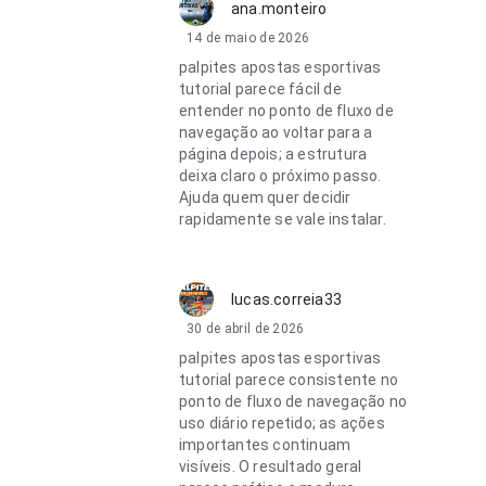
ana.monteiro
14 de maio de 2026
palpites apostas esportivas
tutorial parece fácil de
entender no ponto de fluxo de
navegação ao voltar para a
página depois; a estrutura
deixa claro o próximo passo.
Ajuda quem quer decidir
rapidamente se vale instalar.
lucas.correia33
30 de abril de 2026
palpites apostas esportivas
tutorial parece consistente no
ponto de fluxo de navegação no
uso diário repetido; as ações
importantes continuam
visíveis. O resultado geral