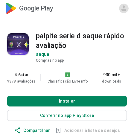
Google Play
palpite serie d saque rápido
avaliação
saque
Compras no app
4.6
930 mil+
star
9378 avaliações
Classificação Livre
info
downloads
Instalar
Conferir no app Play Store
Compartilhar
Adicionar à lista de desejos