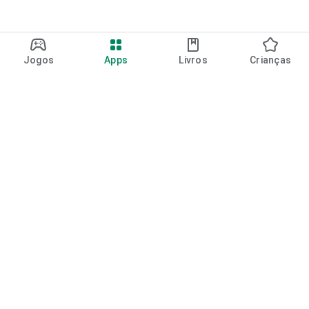
Jogos
Apps
Livros
Crianças
Google Play
Play Pass
Pontos do Play Points
Vales-presente
Resgatar
Política de reembolso