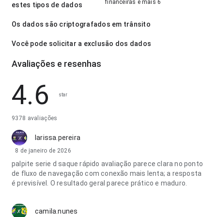
financeiras e mais 6
estes tipos de dados
Os dados são criptografados em trânsito
Você pode solicitar a exclusão dos dados
Avaliações e resenhas
4.6
star
9378 avaliações
larissa.pereira
8 de janeiro de 2026
palpite serie d saque rápido avaliação parece clara no ponto
de fluxo de navegação com conexão mais lenta; a resposta
é previsível. O resultado geral parece prático e maduro.
camila.nunes