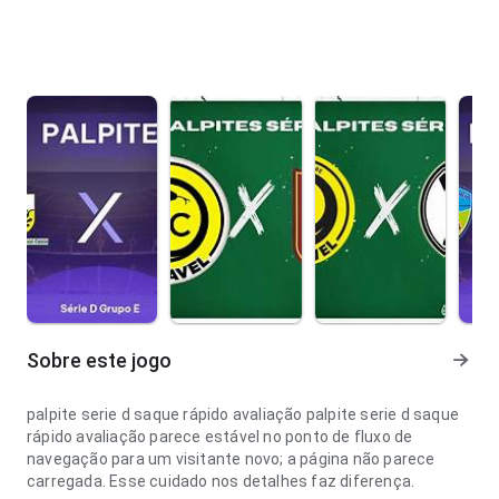
Sobre este jogo
palpite serie d saque rápido avaliação palpite serie d saque
rápido avaliação parece estável no ponto de fluxo de
navegação para um visitante novo; a página não parece
carregada. Esse cuidado nos detalhes faz diferença.