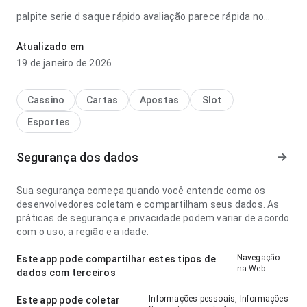
palpite serie d saque rápido avaliação parece rápida no
ponto de velocidade de carregamento ao conferir
avaliações; a página não parece carregada. A experiência
Atualizado em
combina bem com uso frequente.
19 de janeiro de 2026
Cassino
Cartas
Apostas
Slot
Esportes
Segurança dos dados
Sua segurança começa quando você entende como os
desenvolvedores coletam e compartilham seus dados. As
práticas de segurança e privacidade podem variar de acordo
com o uso, a região e a idade.
Navegação
Este app pode compartilhar estes tipos de
na Web
dados com terceiros
Informações pessoais, Informações
Este app pode coletar