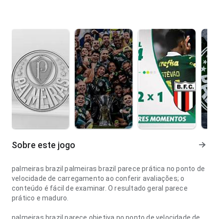
Sobre este jogo
palmeiras brazil palmeiras brazil parece prática no ponto de
velocidade de carregamento ao conferir avaliações; o
conteúdo é fácil de examinar. O resultado geral parece
prático e maduro.
palmeiras brazil parece objetiva no ponto de velocidade de