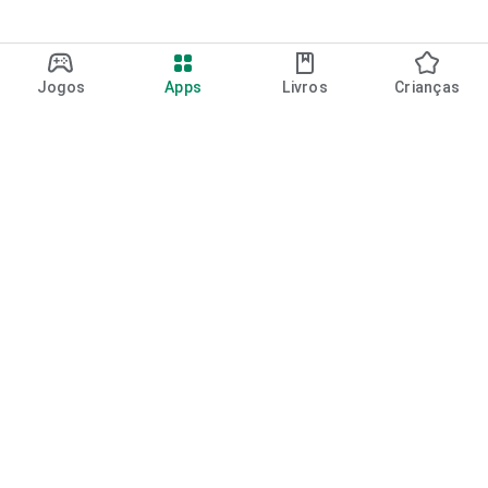
Jogos
Apps
Livros
Crianças
Google Play
Play Pass
Pontos do Play Points
Vales-presente
Resgatar
Política de reembolso