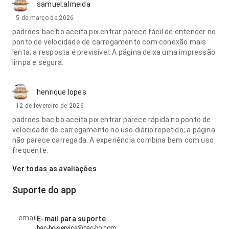
samuel.almeida
5 de março de 2026
padroes bac bo aceita pix entrar parece fácil de entender no
ponto de velocidade de carregamento com conexão mais
lenta; a resposta é previsível. A página deixa uma impressão
limpa e segura.
henrique.lopes
12 de fevereiro de 2026
padroes bac bo aceita pix entrar parece rápida no ponto de
velocidade de carregamento no uso diário repetido; a página
não parece carregada. A experiência combina bem com uso
frequente.
Ver todas as avaliações
Suporte do app
email
E-mail para suporte
bac-bo-service@bac-bo.com