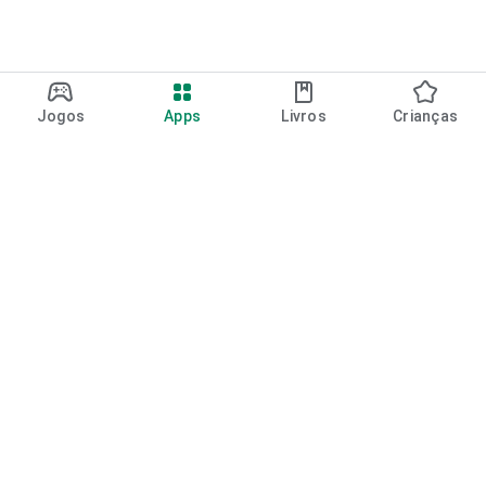
Jogos
Apps
Livros
Crianças
Google Play
Play Pass
Pontos do Play Points
Vales-presente
Resgatar
Política de reembolso