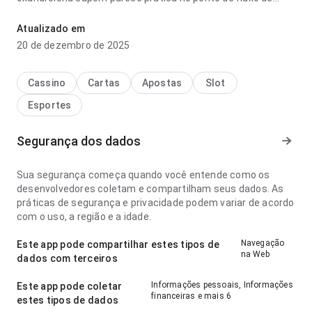
navegação em uma tela menor; a interface não distrai das
informações do app. A página deixa uma impressão limpa e
Atualizado em
segura.
20 de dezembro de 2025
Cassino
Cartas
Apostas
Slot
Esportes
Segurança dos dados
Sua segurança começa quando você entende como os
desenvolvedores coletam e compartilham seus dados. As
práticas de segurança e privacidade podem variar de acordo
com o uso, a região e a idade.
Navegação
Este app pode compartilhar estes tipos de
na Web
dados com terceiros
Informações pessoais, Informações
Este app pode coletar
financeiras e mais 6
estes tipos de dados