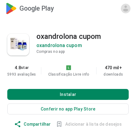
Google Play
oxandrolona cupom
oxandrolona cupom
Compras no app
4.8
470 mil+
star
5993 avaliações
Classificação Livre
info
downloads
Instalar
Conferir no app Play Store
Compartilhar
Adicionar à lista de desejos