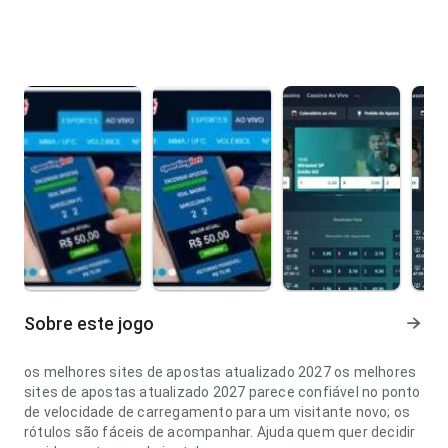
Sobre este jogo
os melhores sites de apostas atualizado 2027 os melhores
sites de apostas atualizado 2027 parece confiável no ponto
de velocidade de carregamento para um visitante novo; os
rótulos são fáceis de acompanhar. Ajuda quem quer decidir