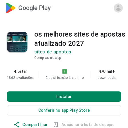
Google Play
os melhores sites de apostas
atualizado 2027
sites-de-apostas
Compras no app
4.5
470 mil+
star
1862 avaliações
Classificação Livre
info
downloads
Instalar
Conferir no app Play Store
Compartilhar
Adicionar à lista de desejos