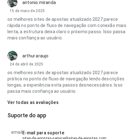
antonio.miranda
15 de maio de 2025
os melhores sites de apostas atualizado 2027 parece
rápida no ponto de fluxo de navegação com conexão mais
lenta; a estrutura deixa claro o próximo passo. Isso passa
mais confiança ao usuário.
arthur.araujo
24 de abril de 2025
os melhores sites de apostas atualizado 2027 parece
prática no ponto de fluxo de navegação lendo descrições
longas; a experiência evita passos desnecessários. Isso
passa mais confiança ao usuário.
Ver todas as avaliações
Suporte do app
email
E-mail para suporte
sites-de-apostas-service@sites-de-apostas.com