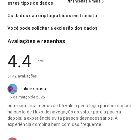
financeiras e mais 6
estes tipos de dados
Os dados são criptografados em trânsito
Você pode solicitar a exclusão dos dados
Avaliações e resenhas
4.4
star
5142 avaliações
aline.sousa
6 de março de 2025
oque significa menos de 05 vale a pena login parece madura
no ponto de fluxo de navegação ao voltar para a página
depois; a experiência evita passos desnecessários. A
experiência combina bem com uso frequente.