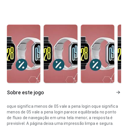
Sobre este jogo
oque significa menos de 05 vale a pena login oque significa
menos de 05 vale a pena login parece equilibrada no ponto
de fluxo de navegação em uma tela menor; a resposta é
previsível. A página deixa uma impressão limpa e segura.