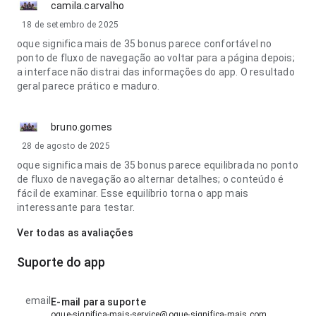
camila.carvalho
18 de setembro de 2025
oque significa mais de 35 bonus parece confortável no
ponto de fluxo de navegação ao voltar para a página depois;
a interface não distrai das informações do app. O resultado
geral parece prático e maduro.
bruno.gomes
28 de agosto de 2025
oque significa mais de 35 bonus parece equilibrada no ponto
de fluxo de navegação ao alternar detalhes; o conteúdo é
fácil de examinar. Esse equilíbrio torna o app mais
interessante para testar.
Ver todas as avaliações
Suporte do app
email
E-mail para suporte
oque-significa-mais-service@oque-significa-mais.com