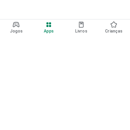
Jogos
Apps
Livros
Crianças
Google Play
Play Pass
Pontos do Play Points
Vales-presente
Resgatar
Política de reembolso