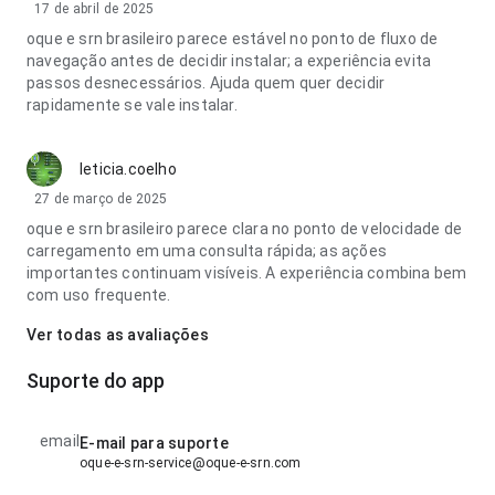
17 de abril de 2025
oque e srn brasileiro parece estável no ponto de fluxo de
navegação antes de decidir instalar; a experiência evita
passos desnecessários. Ajuda quem quer decidir
rapidamente se vale instalar.
leticia.coelho
27 de março de 2025
oque e srn brasileiro parece clara no ponto de velocidade de
carregamento em uma consulta rápida; as ações
importantes continuam visíveis. A experiência combina bem
com uso frequente.
Ver todas as avaliações
Suporte do app
email
E-mail para suporte
oque-e-srn-service@oque-e-srn.com