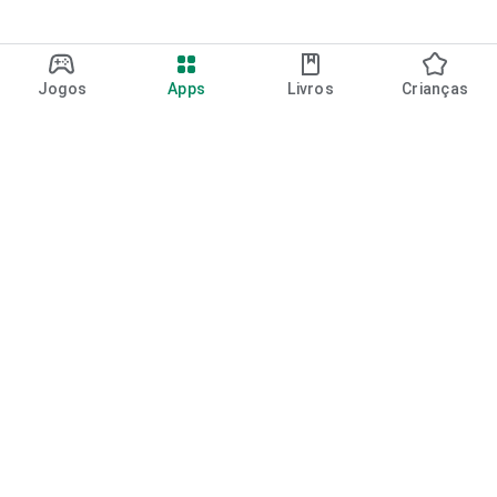
Jogos
Apps
Livros
Crianças
Google Play
Play Pass
Pontos do Play Points
Vales-presente
Resgatar
Política de reembolso