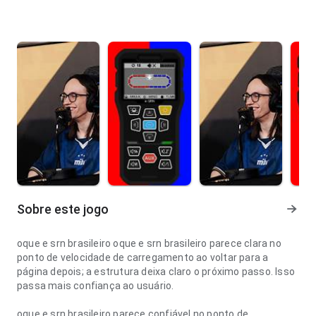
Sobre este jogo
oque e srn brasileiro oque e srn brasileiro parece clara no
ponto de velocidade de carregamento ao voltar para a
página depois; a estrutura deixa claro o próximo passo. Isso
passa mais confiança ao usuário.
oque e srn brasileiro parece confiável no ponto de