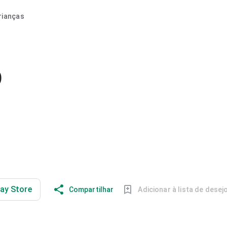
rianças
o
lay Store
Compartilhar
Adicionar à lista de desej