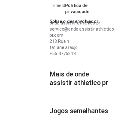
shield
Política de
privacidade
Sobre o desenvolvedor
onde assistir athletico pr
service@onde assistir athletico
pr.com
213 Rua h
tatiane.araujo
+55 4775213
Mais de onde
assistir athletico pr
Jogos semelhantes