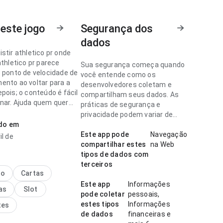
este jogo
Segurança dos
dados
stir athletico pr onde
athletico pr parece
Sua segurança começa quando
o ponto de velocidade de
você entende como os
ento ao voltar para a
desenvolvedores coletam e
pois; o conteúdo é fácil
compartilham seus dados. As
nar. Ajuda quem quer
práticas de segurança e
rapidamente se vale
privacidade podem variar de
ado em
acordo com o uso, a região e a
idade.
Este app pode
Navegação
il de
stir athletico pr parece
compartilhar estes
na Web
 ponto de fluxo de
tipos de dados com
o em uma tela menor;
terceiros
 importantes
no
Cartas
 visíveis. A experiência
Este app
Informações
as
Slot
 bem com uso
pode coletar
pessoais,
e.
estes tipos
Informações
tes
de dados
financeiras e