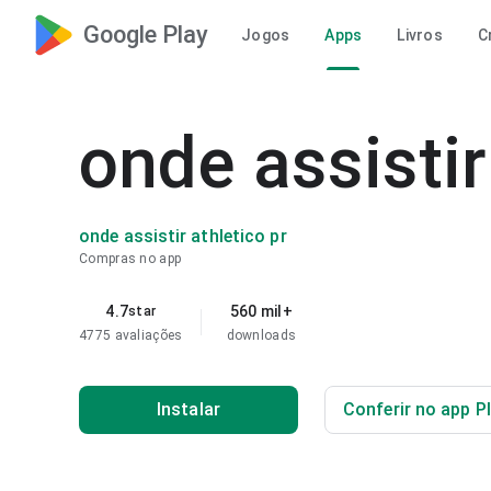
Google Play
Jogos
Apps
Livros
C
onde assistir
onde assistir athletico pr
Compras no app
4.7
560 mil+
star
4775 avaliações
downloads
Instalar
Conferir no app P