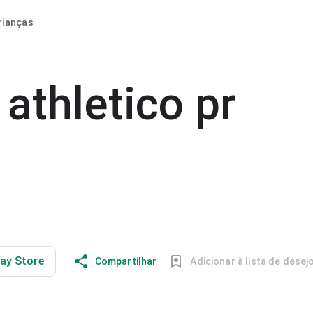
rianças
 athletico pr
lay Store
Compartilhar
Adicionar à lista de desej