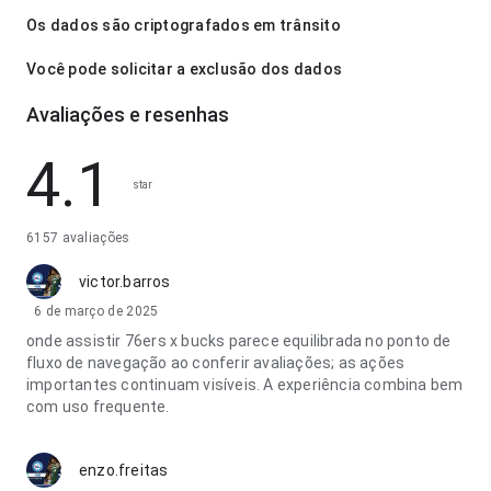
Os dados são criptografados em trânsito
Você pode solicitar a exclusão dos dados
Avaliações e resenhas
4.1
star
6157 avaliações
victor.barros
6 de março de 2025
onde assistir 76ers x bucks parece equilibrada no ponto de
fluxo de navegação ao conferir avaliações; as ações
importantes continuam visíveis. A experiência combina bem
com uso frequente.
enzo.freitas