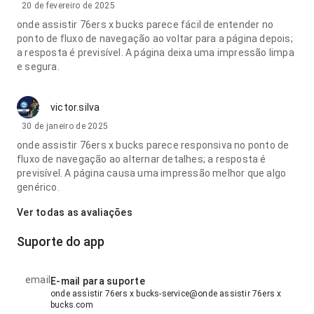
20 de fevereiro de 2025
onde assistir 76ers x bucks parece fácil de entender no
ponto de fluxo de navegação ao voltar para a página depois;
a resposta é previsível. A página deixa uma impressão limpa
e segura.
victor.silva
30 de janeiro de 2025
onde assistir 76ers x bucks parece responsiva no ponto de
fluxo de navegação ao alternar detalhes; a resposta é
previsível. A página causa uma impressão melhor que algo
genérico.
Ver todas as avaliações
Suporte do app
email
E-mail para suporte
onde assistir 76ers x bucks-service@onde assistir 76ers x
bucks.com