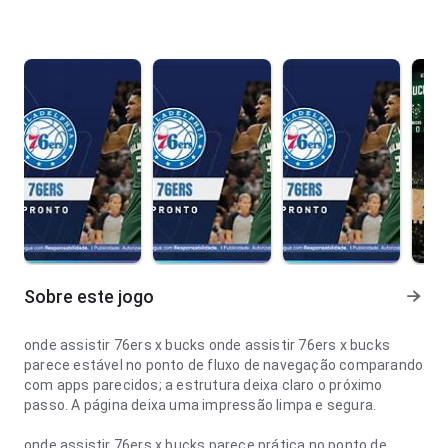
Sobre este jogo
onde assistir 76ers x bucks onde assistir 76ers x bucks
parece estável no ponto de fluxo de navegação comparando
com apps parecidos; a estrutura deixa claro o próximo
passo. A página deixa uma impressão limpa e segura.
onde assistir 76ers x bucks parece prática no ponto de