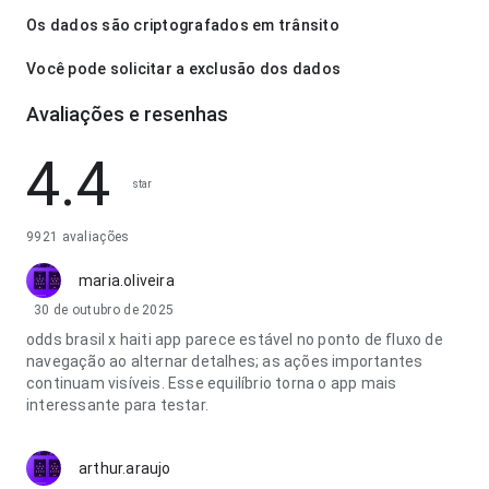
Os dados são criptografados em trânsito
Você pode solicitar a exclusão dos dados
Avaliações e resenhas
4.4
star
9921 avaliações
maria.oliveira
30 de outubro de 2025
odds brasil x haiti app parece estável no ponto de fluxo de
navegação ao alternar detalhes; as ações importantes
continuam visíveis. Esse equilíbrio torna o app mais
interessante para testar.
arthur.araujo