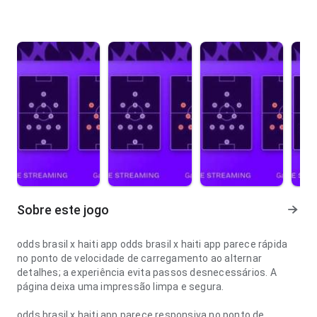
Sobre este jogo
odds brasil x haiti app odds brasil x haiti app parece rápida
no ponto de velocidade de carregamento ao alternar
detalhes; a experiência evita passos desnecessários. A
página deixa uma impressão limpa e segura.
odds brasil x haiti app parece responsiva no ponto de