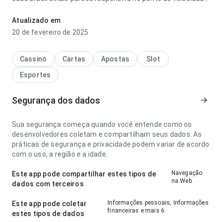
de carregamento lendo descrições longas; os rótulos são
fáceis de acompanhar. O resultado geral parece prático e
Atualizado em
maduro.
20 de fevereiro de 2025
Cassino
Cartas
Apostas
Slot
Esportes
Segurança dos dados
Sua segurança começa quando você entende como os
desenvolvedores coletam e compartilham seus dados. As
práticas de segurança e privacidade podem variar de acordo
com o uso, a região e a idade.
Navegação
Este app pode compartilhar estes tipos de
na Web
dados com terceiros
Informações pessoais, Informações
Este app pode coletar
financeiras e mais 6
estes tipos de dados