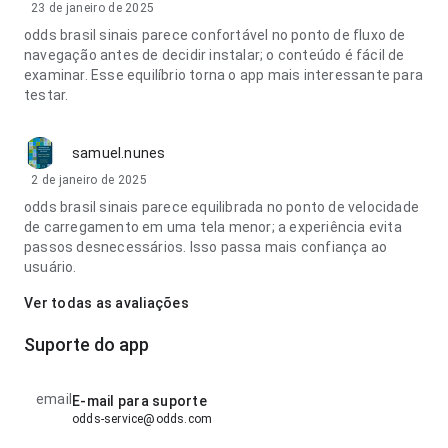
23 de janeiro de 2025
odds brasil sinais parece confortável no ponto de fluxo de
navegação antes de decidir instalar; o conteúdo é fácil de
examinar. Esse equilíbrio torna o app mais interessante para
testar.
samuel.nunes
2 de janeiro de 2025
odds brasil sinais parece equilibrada no ponto de velocidade
de carregamento em uma tela menor; a experiência evita
passos desnecessários. Isso passa mais confiança ao
usuário.
Ver todas as avaliações
Suporte do app
email
E-mail para suporte
odds-service@odds.com