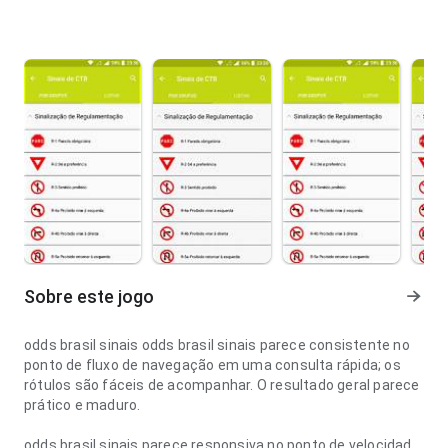
Sobre este jogo
odds brasil sinais odds brasil sinais parece consistente no
ponto de fluxo de navegação em uma consulta rápida; os
rótulos são fáceis de acompanhar. O resultado geral parece
prático e maduro.
odds brasil sinais parece responsiva no ponto de velocidade