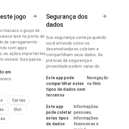
este jogo
Segurança dos
dados
do macaco o grupo do
arece leve no ponto de
Sua segurança começa quando
de de carregamento
você entende como os
ndo com apps
desenvolvedores coletam e
s; as ações importantes
compartilham seus dados. As
m visíveis. Isso passa
práticas de segurança e
fiança ao usuário.
privacidade podem variar de
ado em
acordo com o uso, a região e a
do macaco parece
idade.
Este app pode
Navegação
ereiro
o ponto de velocidade
compartilhar estes
na Web
egamento comparando
tipos de dados com
 parecidos; a estrutura
terceiros
ro o próximo passo. O
no
Cartas
 geral parece prático e
Este app
Informações
as
Slot
pode coletar
pessoais,
estes tipos
Informações
tes
de dados
financeiras e