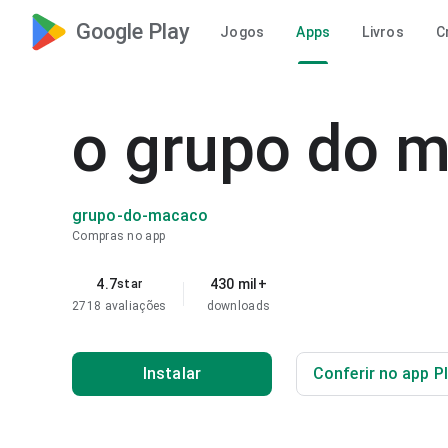
Google Play
Jogos
Apps
Livros
C
o grupo do 
grupo-do-macaco
Compras no app
4.7
430 mil+
star
2718 avaliações
downloads
Instalar
Conferir no app P