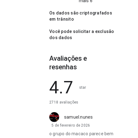
mais 6
Os dados são criptografados
em trânsito
Você pode solicitar a exclusão
dos dados
Avaliações e
resenhas
4.7
star
2718 avaliações
samuel.nunes
5 de fevereiro de 2026
o grupo do macaco parece bem