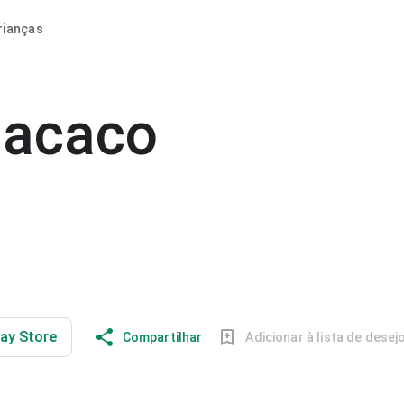
rianças
macaco
lay Store
Compartilhar
Adicionar à lista de desej