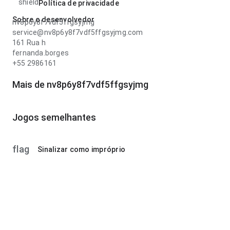
shield
Política de privacidade
Sobre o desenvolvedor
nv8p6y8f7vdf5ffgsyjmg
service@nv8p6y8f7vdf5ffgsyjmg.com
161 Rua h
fernanda.borges
+55 2986161
Mais de nv8p6y8f7vdf5ffgsyjmg
Jogos semelhantes
flag
Sinalizar como impróprio