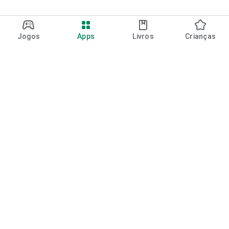
Jogos
Apps
Livros
Crianças
Google Play
Play Pass
Pontos do Play Points
Vales-presente
Resgatar
Política de reembolso
Crianças e família