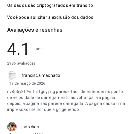
Os dados são criptografados em trânsito
Você pode solicitar a exclusão dos dados
Avaliações e resenhas
4.1
star
2986 avaliações
francisca.machado
19 de março de 2026
nv8p6y8f7vdf5ffgsyjmg parece fácil de entender no ponto
de velocidade de carregamento ao voltar para a página
depois; a página não parece carregada. A página causa uma
impressão melhor que algo genérico.
joao.dias