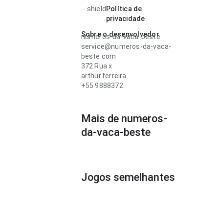
shield
Política de
privacidade
Sobre o desenvolvedor
numeros-da-vaca-beste
service@numeros-da-vaca-
beste.com
372 Rua x
arthur.ferreira
+55 9888372
Mais de numeros-
da-vaca-beste
Jogos semelhantes