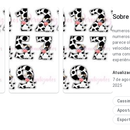
Sobre 
numeros 
numeros 
parece o
velocida
uma cons
experiên
desneces
confianç
Atualiz
7 de ago
numeros 
2025
parece c
velocida
alternar
Cassi
fácil de 
Apost
combina 
Espor