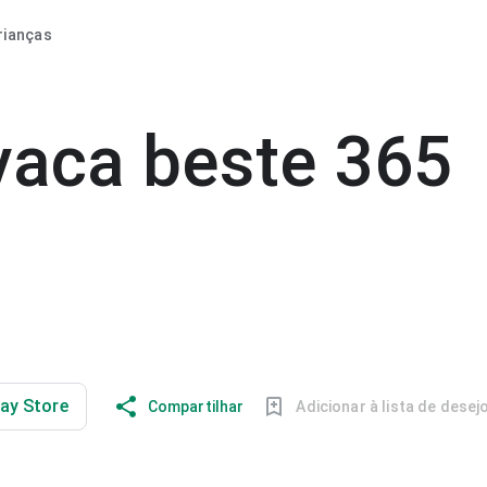
rianças
vaca beste 365
lay Store
Compartilhar
Adicionar à lista de desej