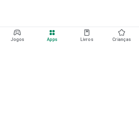
Jogos
Apps
Livros
Crianças
Google Play
Play Pass
Pontos do Play Points
Vales-presente
Resgatar
Política de reembolso