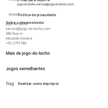
E-mail para suporte
jogo-do-bicho-service@jogo-do-bicho.com
shield
Política de privacidade
Sobre o desenvolvedor
jogo-do-bicho
service@jogo-do-bicho.com
386 Rua m
eduarda.moreira
+55 2791386
Mais de jogo-do-bicho
Jogos semelhantes
flag
Sinalizar como impróprio