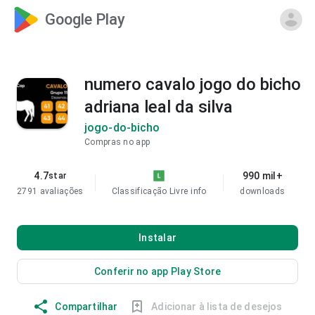
Google Play
numero cavalo jogo do bicho
adriana leal da silva
jogo-do-bicho
Compras no app
4.7
990 mil+
star
2791 avaliações
Classificação Livre
info
downloads
Instalar
Conferir no app Play Store
Compartilhar
Adicionar à lista de desejos