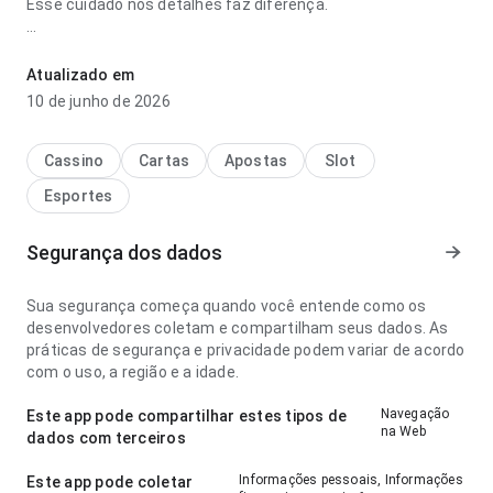
Esse cuidado nos detalhes faz diferença.
numero cavalo jogo do bicho adriana leal da silva parece
estável no ponto de fluxo de navegação antes de decidir
Atualizado em
instalar; a interface não distrai das informações do app.
10 de junho de 2026
Esse equilíbrio torna o app mais interessante para testar.
Cassino
Cartas
Apostas
Slot
Esportes
Segurança dos dados
Sua segurança começa quando você entende como os
desenvolvedores coletam e compartilham seus dados. As
práticas de segurança e privacidade podem variar de acordo
com o uso, a região e a idade.
Navegação
Este app pode compartilhar estes tipos de
na Web
dados com terceiros
Informações pessoais, Informações
Este app pode coletar