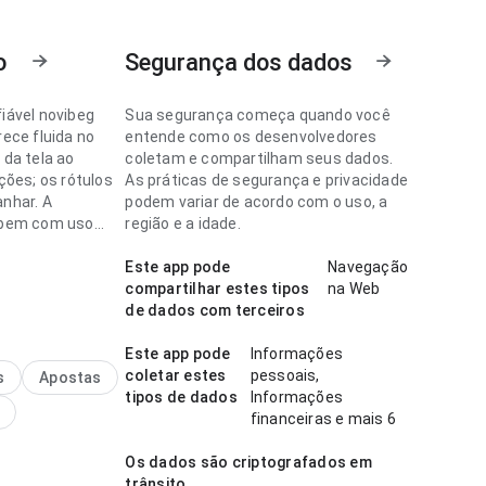
o
Segurança dos dados
iável novibeg
Sua segurança começa quando você
ece fluida no
entende como os desenvolvedores
 da tela ao
coletam e compartilham seus dados.
ções; os rótulos
As práticas de segurança e privacidade
nhar. A
podem variar de acordo com o uso, a
 bem com uso
região e a idade.
Este app pode
Navegação
iável parece
compartilhar estes tipos
na Web
 velocidade de
de dados com terceiros
rnar detalhes; a
rregada. Ajuda
Este app pode
Informações
pidamente se vale
coletar estes
pessoais,
s
Apostas
tipos de dados
Informações
financeiras e mais 6
Os dados são criptografados em
trânsito