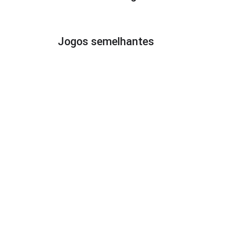
Jogos semelhantes