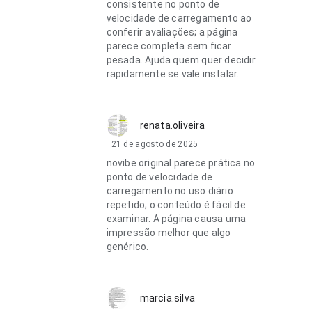
consistente no ponto de
velocidade de carregamento ao
conferir avaliações; a página
parece completa sem ficar
pesada. Ajuda quem quer decidir
rapidamente se vale instalar.
renata.oliveira
21 de agosto de 2025
novibe original parece prática no
ponto de velocidade de
carregamento no uso diário
repetido; o conteúdo é fácil de
examinar. A página causa uma
impressão melhor que algo
genérico.
marcia.silva