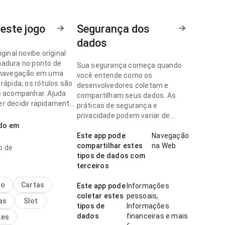
este jogo
Segurança dos
dados
iginal novibe original
adura no ponto de
Sua segurança começa quando
 navegação em uma
você entende como os
rápida; os rótulos são
desenvolvedores coletam e
e acompanhar. Ajuda
compartilham seus dados. As
r decidir rapidamente
práticas de segurança e
nstalar.
privacidade podem variar de
ado em
acordo com o uso, a região e a
iginal parece fluida no
idade.
Este app pode
Navegação
 velocidade de
compartilhar estes
na Web
o de
ento ao navegar por
tipos de dados com
ções; a interface não
terceiros
das informações do app.
sa mais confiança ao
no
Cartas
Este app pode
Informações
coletar estes
pessoais,
as
Slot
tipos de
Informações
dados
financeiras e mais
tes