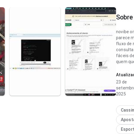
Sobre 
novibe or
parece m
fluxo de
consulta 
fáceis d
quem que
se vale i
Atualiz
novibe or
23 de
ponto de
setembr
carregam
2025
várias se
distrai 
Isso pas
Cassi
usuário.
Apost
Espor