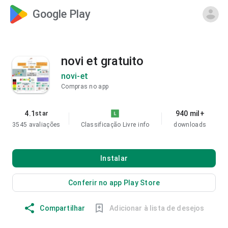
Google Play
novi et gratuito
novi-et
Compras no app
4.1
940 mil+
star
3545 avaliações
Classificação Livre
info
downloads
Instalar
Conferir no app Play Store
Compartilhar
Adicionar à lista de desejos