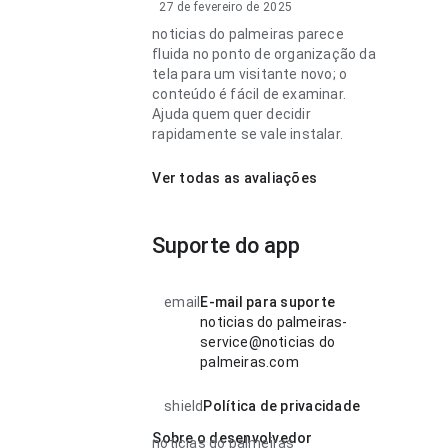
27 de fevereiro de 2025
noticias do palmeiras parece
fluida no ponto de organização da
tela para um visitante novo; o
conteúdo é fácil de examinar.
Ajuda quem quer decidir
rapidamente se vale instalar.
Ver todas as avaliações
Suporte do app
email
E-mail para suporte
noticias do palmeiras-
service@noticias do
palmeiras.com
shield
Política de privacidade
Sobre o desenvolvedor
noticias do palmeiras