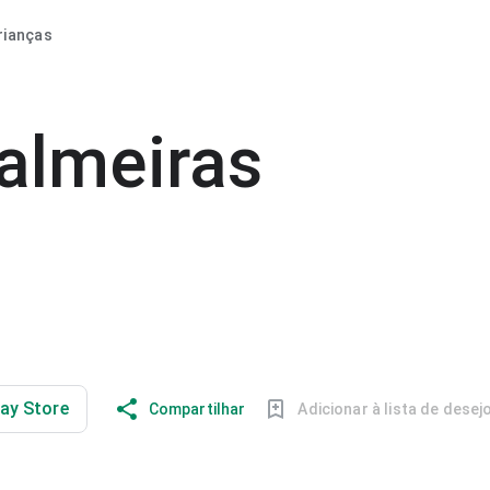
rianças
palmeiras
lay Store
Compartilhar
Adicionar à lista de desej