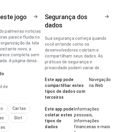
este jogo
Segurança dos
dados
do palmeiras noticias
iras parece fluida no
Sua segurança começa quando
 organização da tela
você entende como os
isitante novo; a
desenvolvedores coletam e
arece completa sem
compartilham seus dados. As
ada. A página deixa
práticas de segurança e
essão limpa e segura.
privacidade podem variar de
do
acordo com o uso, a região e a
 do palmeiras parece
idade.
Este app pode
Navegação
l no ponto de
compartilhar estes
na Web
il de
de de carregamento
tipos de dados com
ndo com apps
terceiros
s; a resposta é
l. Isso passa mais
no
Cartas
Este app pode
Informações
a ao usuário.
coletar estes
pessoais,
as
Slot
tipos de
Informações
dados
financeiras e mais
tes