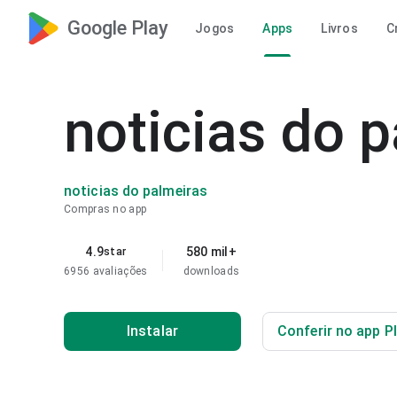
Google Play
Jogos
Apps
Livros
C
noticias do 
noticias do palmeiras
Compras no app
4.9
580 mil+
star
6956 avaliações
downloads
Instalar
Conferir no app P