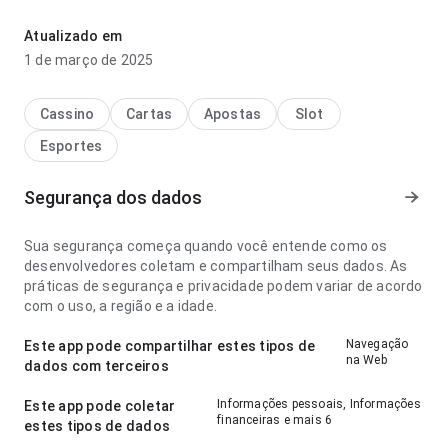
de navegação no uso diário repetido; a estrutura deixa claro
o próximo passo. Esse equilíbrio torna o app mais
Atualizado em
interessante para testar.
1 de março de 2025
Cassino
Cartas
Apostas
Slot
Esportes
Segurança dos dados
Sua segurança começa quando você entende como os
desenvolvedores coletam e compartilham seus dados. As
práticas de segurança e privacidade podem variar de acordo
com o uso, a região e a idade.
Navegação
Este app pode compartilhar estes tipos de
na Web
dados com terceiros
Informações pessoais, Informações
Este app pode coletar
financeiras e mais 6
estes tipos de dados