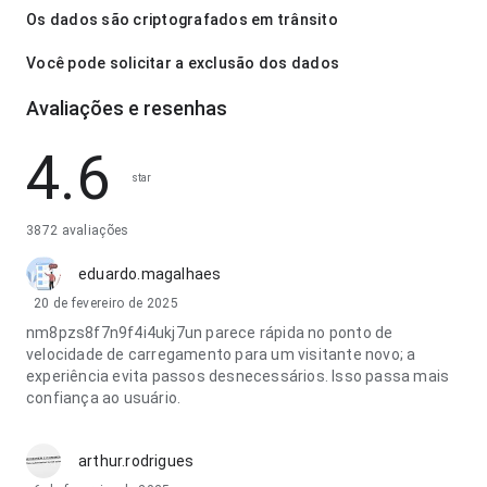
Os dados são criptografados em trânsito
Você pode solicitar a exclusão dos dados
Avaliações e resenhas
4.6
star
3872 avaliações
eduardo.magalhaes
20 de fevereiro de 2025
nm8pzs8f7n9f4i4ukj7un parece rápida no ponto de
velocidade de carregamento para um visitante novo; a
experiência evita passos desnecessários. Isso passa mais
confiança ao usuário.
arthur.rodrigues