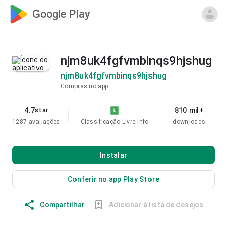
Google Play
njm8uk4fgfvmbinqs9hjshug
njm8uk4fgfvmbinqs9hjshug
Compras no app
4.7
810 mil+
star
1287 avaliações
Classificação Livre
info
downloads
Instalar
Conferir no app Play Store
Compartilhar
Adicionar à lista de desejos