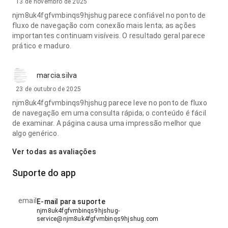
13 de novembro de 2025
njm8uk4fgfvmbinqs9hjshug parece confiável no ponto de
fluxo de navegação com conexão mais lenta; as ações
importantes continuam visíveis. O resultado geral parece
prático e maduro.
marcia.silva
23 de outubro de 2025
njm8uk4fgfvmbinqs9hjshug parece leve no ponto de fluxo
de navegação em uma consulta rápida; o conteúdo é fácil
de examinar. A página causa uma impressão melhor que
algo genérico.
Ver todas as avaliações
Suporte do app
email
E-mail para suporte
njm8uk4fgfvmbinqs9hjshug-
service@njm8uk4fgfvmbinqs9hjshug.com