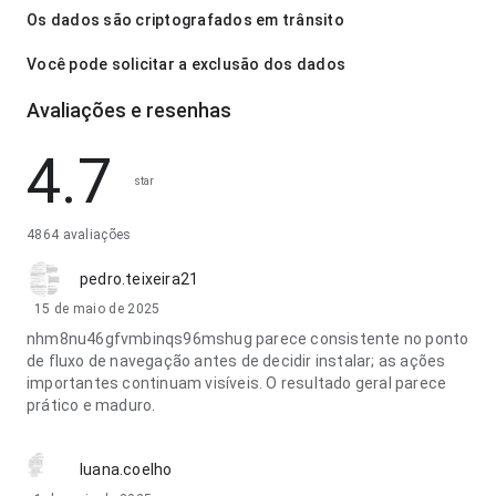
Os dados são criptografados em trânsito
Você pode solicitar a exclusão dos dados
Avaliações e resenhas
4.7
star
4864 avaliações
pedro.teixeira21
15 de maio de 2025
nhm8nu46gfvmbinqs96mshug parece consistente no ponto
de fluxo de navegação antes de decidir instalar; as ações
importantes continuam visíveis. O resultado geral parece
prático e maduro.
luana.coelho