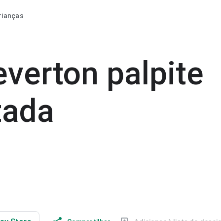
rianças
everton palpite
tada