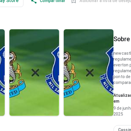
lay Store
Compartilhar
Adicionar à lista de desej
Sobre 
newcastl
regulame
everton p
regulame
ponto de
compara
parecido
carregad
Atualiza
confianç
em
9 de junh
newcastl
2025
regulam
responsi
navegaçã
Cassi