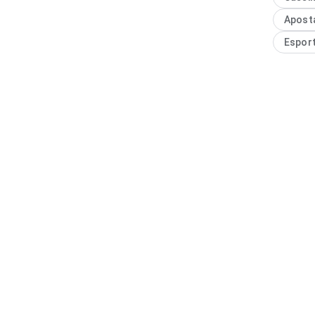
instalar;
Apost
das info
equilíbri
Espor
interess