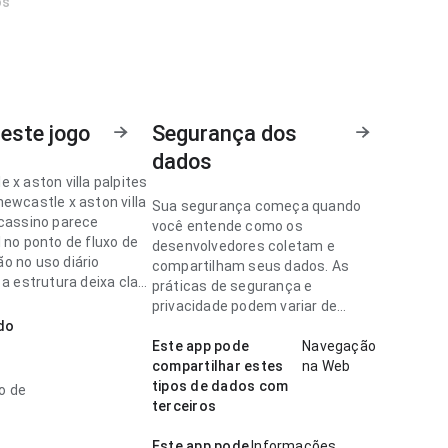
os
este jogo
Segurança dos
dados
 x aston villa palpites
ewcastle x aston villa
Sua segurança começa quando
 cassino parece
você entende como os
 no ponto de fluxo de
desenvolvedores coletam e
o no uso diário
compartilham seus dados. As
 a estrutura deixa claro
práticas de segurança e
o passo. A experiência
privacidade podem variar de
 bem com uso
do
acordo com o uso, a região e a
e.
idade.
Este app pode
Navegação
compartilhar estes
na Web
 x aston villa palpites
tipos de dados com
o de
parece leve no ponto
terceiros
idade de carregamento
scrições longas; o
Este app pode
Informações