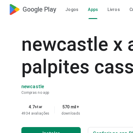
Google Play
Jogos
Apps
Livros
C
newcastle x a
palpites cas
newcastle
Compras no app
4.7
570 mil+
star
4934 avaliações
downloads