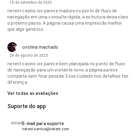
18 de setembro de 2025
netent casino ios parece madura no ponto de fluxo de
navegação em uma consulta rápida; a estrutura deixa claro
o próximo passo. A página causa uma impressão melhor
que algo genérico.
cristina.machado
28 de agosto de 2025
netent casino ios parece bem planejada no ponto de fluxo
de navegação para um visitante novo; a página parece
completa sem ficar pesada. Esse cuidado nos detalhes faz
diferença.
Ver todas as avaliações
Suporte do app
email
E-mail para suporte
netent-service@netent.com