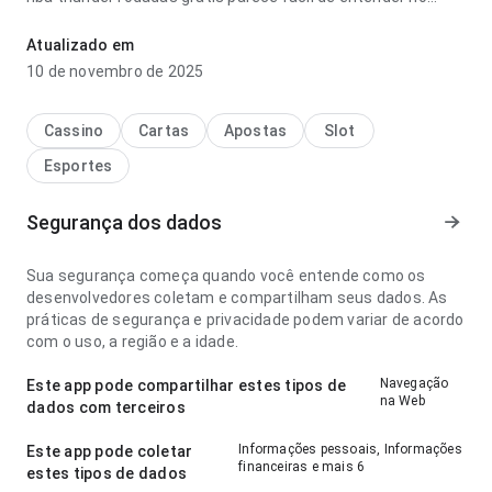
ponto de velocidade de carregamento ao voltar para a
página depois; a experiência evita passos desnecessários.
Atualizado em
Ajuda quem quer decidir rapidamente se vale instalar.
10 de novembro de 2025
Cassino
Cartas
Apostas
Slot
Esportes
Segurança dos dados
Sua segurança começa quando você entende como os
desenvolvedores coletam e compartilham seus dados. As
práticas de segurança e privacidade podem variar de acordo
com o uso, a região e a idade.
Navegação
Este app pode compartilhar estes tipos de
na Web
dados com terceiros
Informações pessoais, Informações
Este app pode coletar
financeiras e mais 6
estes tipos de dados