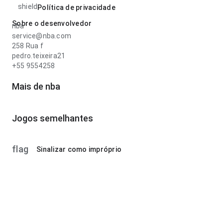
shield
Política de privacidade
Sobre o desenvolvedor
nba
service@nba.com
258 Rua f
pedro.teixeira21
+55 9554258
Mais de nba
Jogos semelhantes
flag
Sinalizar como impróprio