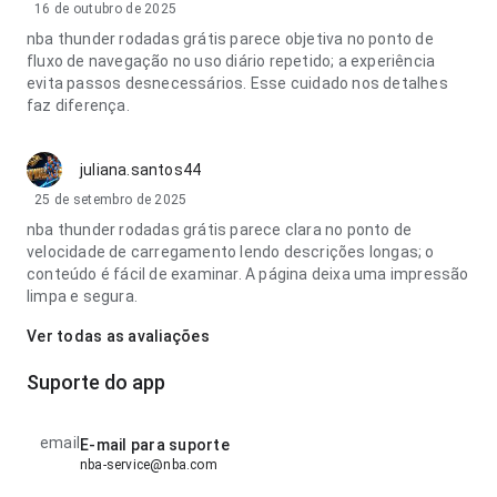
16 de outubro de 2025
nba thunder rodadas grátis parece objetiva no ponto de
fluxo de navegação no uso diário repetido; a experiência
evita passos desnecessários. Esse cuidado nos detalhes
faz diferença.
juliana.santos44
25 de setembro de 2025
nba thunder rodadas grátis parece clara no ponto de
velocidade de carregamento lendo descrições longas; o
conteúdo é fácil de examinar. A página deixa uma impressão
limpa e segura.
Ver todas as avaliações
Suporte do app
email
E-mail para suporte
nba-service@nba.com