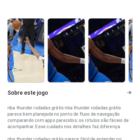
Sobre este jogo
nba thunder rodadas grátis nba thunder rodadas grátis
parece bem planejada no ponto de fluxo de navegação
comparando com apps parecidos; os rótulos são fáceis de
acompanhar. Esse cuidado nos detalhes faz diferença.
nba thunder rodadas grátis parece fácil de entender no