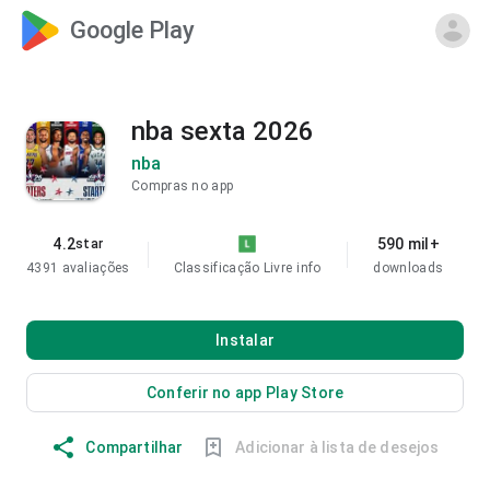
Google Play
nba sexta 2026
nba
Compras no app
4.2
590 mil+
star
4391 avaliações
Classificação Livre
info
downloads
Instalar
Conferir no app Play Store
Compartilhar
Adicionar à lista de desejos