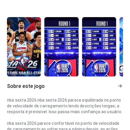
Sobre este jogo
nba sexta 2026 nba sexta 2026 parece equilibrada no ponto
de velocidade de carregamento lendo descrições longas; a
resposta é previsível. Isso passa mais confiança ao usuário.
nba sexta 2026 parece confortável no ponto de velocidade
de carregamento ao voltar para a página depois; as ações