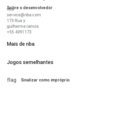
Sobre o desenvolvedor
nba
service@nba.com
173 Rua y
guilherme.ramos
+55 4391173
Mais de nba
Jogos semelhantes
flag
Sinalizar como impróprio