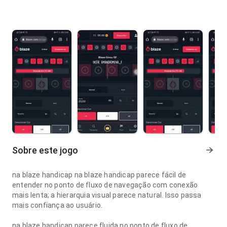
Sobre este jogo
na blaze handicap na blaze handicap parece fácil de
entender no ponto de fluxo de navegação com conexão
mais lenta; a hierarquia visual parece natural. Isso passa
mais confiança ao usuário.
na blaze handicap parece fluida no ponto de fluxo de