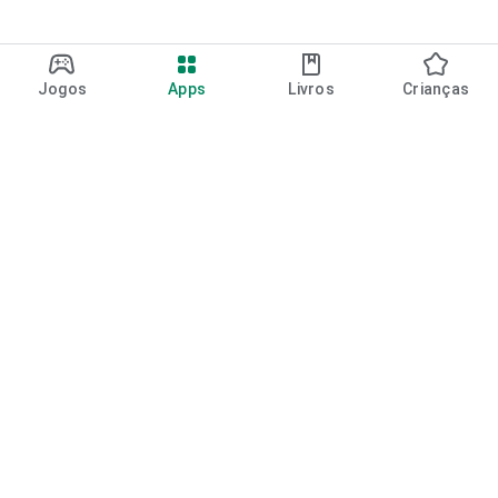
Jogos
Apps
Livros
Crianças
Google Play
Play Pass
Pontos do Play Points
Vales-presente
Resgatar
Política de reembolso