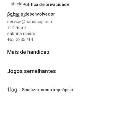
shield
Política de privacidade
Sobre o desenvolvedor
handicap
service@handicap.com
714 Rua z
sabrina.ribeiro
+55 2235714
Mais de handicap
Jogos semelhantes
flag
Sinalizar como impróprio