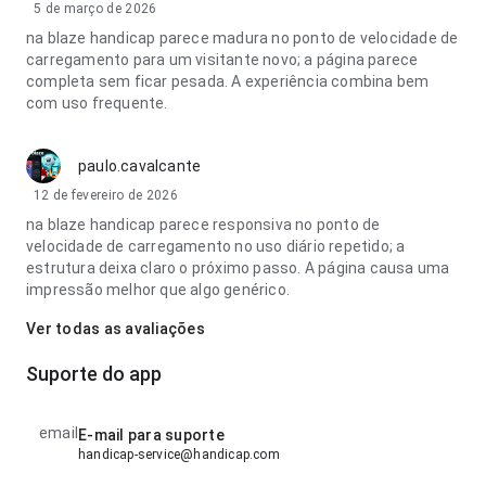
5 de março de 2026
na blaze handicap parece madura no ponto de velocidade de
carregamento para um visitante novo; a página parece
completa sem ficar pesada. A experiência combina bem
com uso frequente.
paulo.cavalcante
12 de fevereiro de 2026
na blaze handicap parece responsiva no ponto de
velocidade de carregamento no uso diário repetido; a
estrutura deixa claro o próximo passo. A página causa uma
impressão melhor que algo genérico.
Ver todas as avaliações
Suporte do app
email
E-mail para suporte
handicap-service@handicap.com