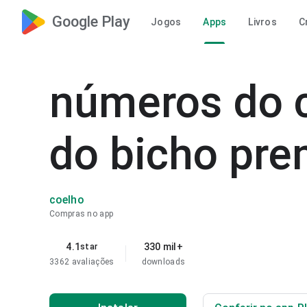
Google Play
Jogos
Apps
Livros
C
números do c
do bicho pr
coelho
Compras no app
4.1
330 mil+
star
3362 avaliações
downloads