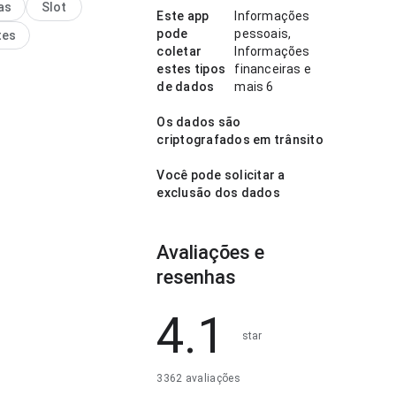
as
Slot
es; as ações importantes
Este app
Informações
 visíveis. A página deixa
pode
pessoais,
tes
essão limpa e segura.
coletar
Informações
estes tipos
financeiras e
de dados
mais 6
Os dados são
criptografados em trânsito
Você pode solicitar a
exclusão dos dados
Avaliações e
resenhas
4.1
star
3362 avaliações