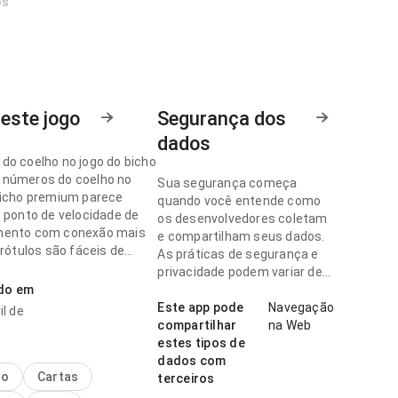
os
este jogo
Segurança dos
dados
do coelho no jogo do bicho
números do coelho no
Sua segurança começa
bicho premium parece
quando você entende como
o ponto de velocidade de
os desenvolvedores coletam
mento com conexão mais
e compartilham seus dados.
 rótulos são fáceis de
As práticas de segurança e
ar. Ajuda quem quer
privacidade podem variar de
rapidamente se vale
ado em
acordo com o uso, a região e
a idade.
Este app pode
Navegação
il de
compartilhar
na Web
do coelho no jogo do bicho
estes tipos de
parece equilibrada no
dados com
 velocidade de
no
Cartas
terceiros
ento ao conferir