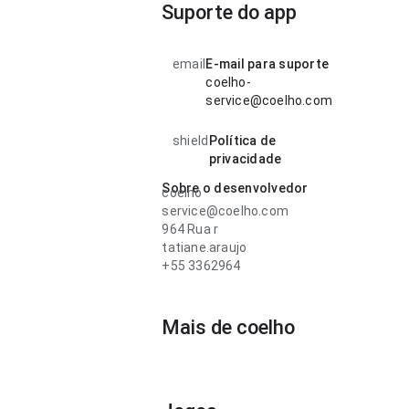
Suporte do app
email
E-mail para suporte
coelho-
service@coelho.com
shield
Política de
privacidade
Sobre o desenvolvedor
coelho
service@coelho.com
964 Rua r
tatiane.araujo
+55 3362964
Mais de coelho