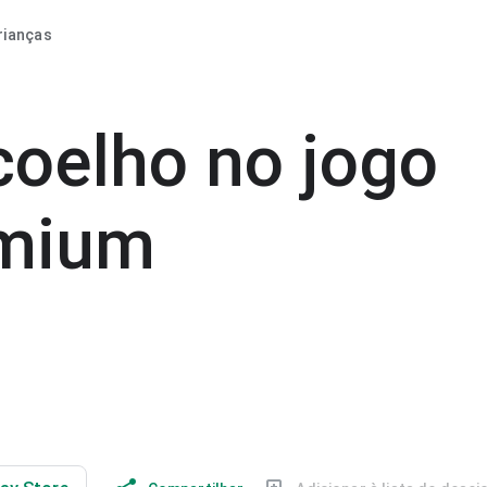
rianças
oelho no jogo
emium