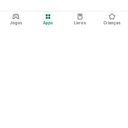
Jogos
Apps
Livros
Crianças
Google Play
Play Pass
Pontos do Play Points
Vales-presente
Resgatar
Política de reembolso