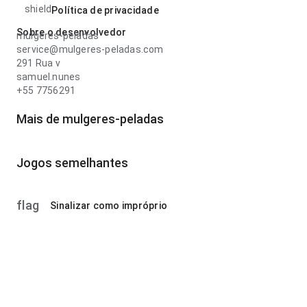
shield
Política de privacidade
Sobre o desenvolvedor
mulgeres-peladas
service@mulgeres-peladas.com
291 Rua v
samuel.nunes
+55 7756291
Mais de mulgeres-peladas
Jogos semelhantes
flag
Sinalizar como impróprio