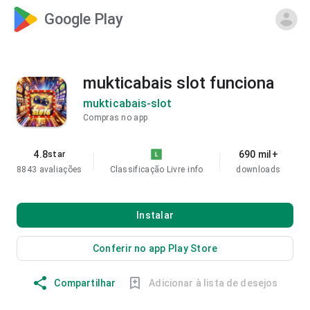
Google Play
mukticabais slot funciona
mukticabais-slot
Compras no app
4.8
690 mil+
star
8843 avaliações
Classificação Livre
info
downloads
Instalar
Conferir no app Play Store
Compartilhar
Adicionar à lista de desejos