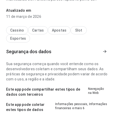
velocidade de carregamento ao conferir avaliações; a
interface não distrai das informações do app. Esse cuidado
Atualizado em
nos detalhes faz diferença.
11 de março de 2026
Cassino
Cartas
Apostas
Slot
Esportes
Segurança dos dados
Sua segurança começa quando você entende como os
desenvolvedores coletam e compartilham seus dados. As
práticas de segurança e privacidade podem variar de acordo
com o uso, a região e a idade.
Navegação
Este app pode compartilhar estes tipos de
na Web
dados com terceiros
Informações pessoais, Informações
Este app pode coletar
financeiras e mais 6
estes tipos de dados