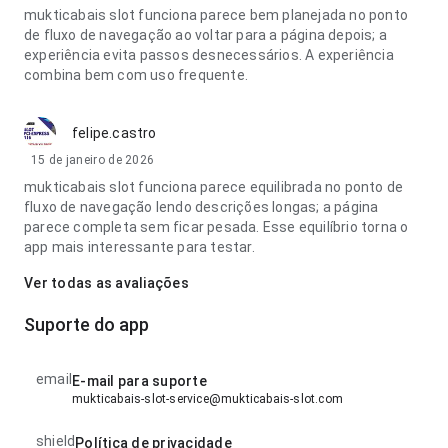
mukticabais slot funciona parece bem planejada no ponto
de fluxo de navegação ao voltar para a página depois; a
experiência evita passos desnecessários. A experiência
combina bem com uso frequente.
felipe.castro
15 de janeiro de 2026
mukticabais slot funciona parece equilibrada no ponto de
fluxo de navegação lendo descrições longas; a página
parece completa sem ficar pesada. Esse equilíbrio torna o
app mais interessante para testar.
Ver todas as avaliações
Suporte do app
email
E-mail para suporte
mukticabais-slot-service@mukticabais-slot.com
shield
Política de privacidade