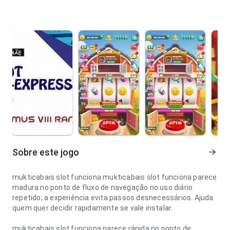
Sobre este jogo
mukticabais slot funciona mukticabais slot funciona parece
madura no ponto de fluxo de navegação no uso diário
repetido; a experiência evita passos desnecessários. Ajuda
quem quer decidir rapidamente se vale instalar.
mukticabais slot funciona parece rápida no ponto de