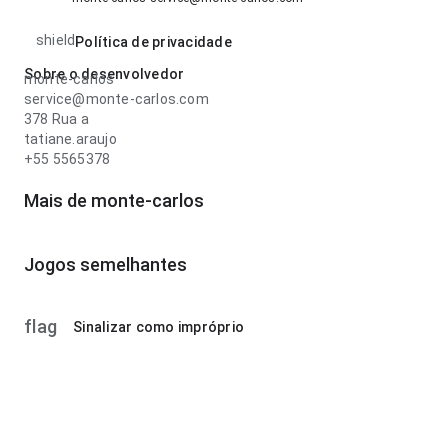
shield
Política de privacidade
Sobre o desenvolvedor
monte-carlos
service@monte-carlos.com
378 Rua a
tatiane.araujo
+55 5565378
Mais de monte-carlos
Jogos semelhantes
flag
Sinalizar como impróprio