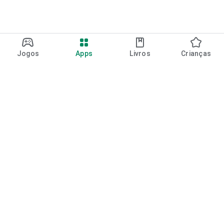
Jogos
Apps
Livros
Crianças
Google Play
Play Pass
Pontos do Play Points
Vales-presente
Resgatar
Política de reembolso