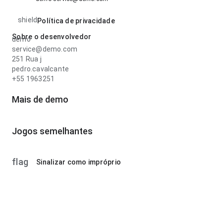
shield
Política de privacidade
Sobre o desenvolvedor
demo
service@demo.com
251 Rua j
pedro.cavalcante
+55 1963251
Mais de demo
Jogos semelhantes
flag
Sinalizar como impróprio